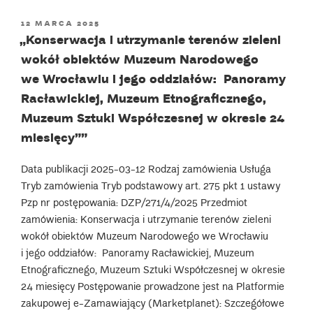
w budynku
POSTED
12 MARCA 2025
Pawilonu
ON
„Konserwacja i utrzymanie terenów zieleni
Czterech
wokół obiektów Muzeum Narodowego
Kopuł
przy
we Wrocławiu i jego oddziałów: Panoramy
ulicy
Racławickiej, Muzeum Etnograficznego,
Wystawowej
Muzeum Sztuki Współczesnej w okresie 24
1 we Wrocławiu””
miesięcy””
Data publikacji 2025-03-12 Rodzaj zamówienia Usługa
Tryb zamówienia Tryb podstawowy art. 275 pkt 1 ustawy
Pzp nr postępowania: DZP/271/4/2025 Przedmiot
zamówienia: Konserwacja i utrzymanie terenów zieleni
wokół obiektów Muzeum Narodowego we Wrocławiu
i jego oddziałów: Panoramy Racławickiej, Muzeum
Etnograficznego, Muzeum Sztuki Współczesnej w okresie
24 miesięcy Postępowanie prowadzone jest na Platformie
zakupowej e-Zamawiający (Marketplanet): Szczegółowe