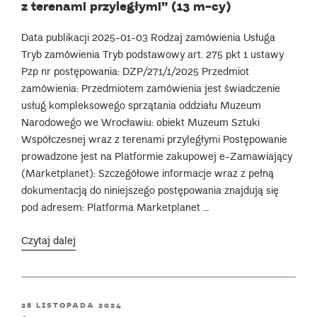
z terenami przyległymi” (13 m-cy)
Data publikacji 2025-01-03 Rodzaj zamówienia Usługa
Tryb zamówienia Tryb podstawowy art. 275 pkt 1 ustawy
Pzp nr postępowania: DZP/271/1/2025 Przedmiot
zamówienia: Przedmiotem zamówienia jest świadczenie
usług kompleksowego sprzątania oddziału Muzeum
Narodowego we Wrocławiu: obiekt Muzeum Sztuki
Współczesnej wraz z terenami przyległymi Postępowanie
prowadzone jest na Platformie zakupowej e-Zamawiający
(Marketplanet): Szczegółowe informacje wraz z pełną
dokumentacją do niniejszego postępowania znajdują się
pod adresem: Platforma Marketplanet …
„„Świadczenie
Czytaj dalej
usług
kompleksowego
sprzątania
POSTED
28 LISTOPADA 2024
i utrzymania