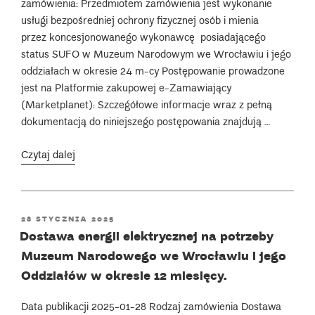
zamówienia: Przedmiotem zamówienia jest wykonanie
Sztuki
usługi bezpośredniej ochrony fizycznej osób i mienia
Współczesnej
przez koncesjonowanego wykonawcę posiadającego
w okresie
status SUFO w Muzeum Narodowym we Wrocławiu i jego
24 miesięcy”””
oddziałach w okresie 24 m-cy Postępowanie prowadzone
jest na Platformie zakupowej e-Zamawiający
(Marketplanet): Szczegółowe informacje wraz z pełną
dokumentacją do niniejszego postępowania znajdują …
„„Wykonanie
Czytaj dalej
usługi
bezpośredniej
ochrony
POSTED
28 STYCZNIA 2025
fizycznej
ON
Dostawa energii elektrycznej na potrzeby
osób
Muzeum Narodowego we Wrocławiu i jego
i mienia
przez koncesjonowanego
Oddziałów w okresie 12 miesięcy.
wykonawcę
posiadającego
Data publikacji 2025-01-28 Rodzaj zamówienia Dostawa