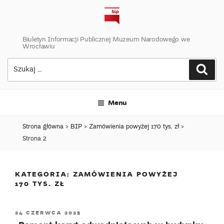
Skip
to
content
Biuletyn Informacji Publicznej Muzeum Narodowego we
Wrocławiu
Szukaj:
Szuk
Menu
Strona główna
>
BIP
>
Zamówienia powyżej 170 tys. zł
>
Strona 2
KATEGORIA:
ZAMÓWIENIA POWYŻEJ
170 TYS. ZŁ
POSTED
24 CZERWCA 2025
ON