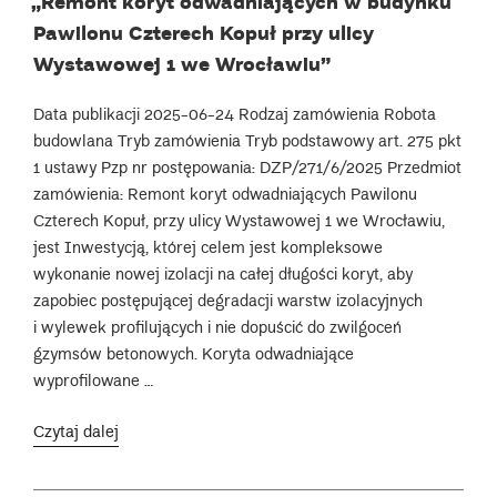
„Remont koryt odwadniających w budynku
Pawilonu Czterech Kopuł przy ulicy
Wystawowej 1 we Wrocławiu”
Data publikacji 2025-06-24 Rodzaj zamówienia Robota
budowlana Tryb zamówienia Tryb podstawowy art. 275 pkt
1 ustawy Pzp nr postępowania: DZP/271/6/2025 Przedmiot
zamówienia: Remont koryt odwadniających Pawilonu
Czterech Kopuł, przy ulicy Wystawowej 1 we Wrocławiu,
jest Inwestycją, której celem jest kompleksowe
wykonanie nowej izolacji na całej długości koryt, aby
zapobiec postępującej degradacji warstw izolacyjnych
i wylewek profilujących i nie dopuścić do zwilgoceń
gzymsów betonowych. Koryta odwadniające
wyprofilowane …
„„Remont
Czytaj dalej
koryt
odwadniających