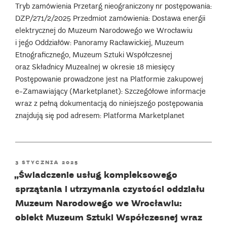
status
Tryb zamówienia Przetarg nieograniczony nr postępowania:
SUFO
DZP/271/2/2025 Przedmiot zamówienia: Dostawa energii
w Muzeum
elektrycznej do Muzeum Narodowego we Wrocławiu
Narodowym
i jego Oddziałów: Panoramy Racławickiej, Muzeum
we Wrocławiu
Etnograficznego, Muzeum Sztuki Współczesnej
i jego
oraz Składnicy Muzealnej w okresie 18 miesięcy
oddziałach
Postępowanie prowadzone jest na Platformie zakupowej
w okresie
e-Zamawiający (Marketplanet): Szczegółowe informacje
24 m-
wraz z pełną dokumentacją do niniejszego postępowania
cy””
znajdują się pod adresem: Platforma Marketplanet
POSTED
3 STYCZNIA 2025
ON
„Świadczenie usług kompleksowego
sprzątania i utrzymania czystości oddziału
Muzeum Narodowego we Wrocławiu:
obiekt Muzeum Sztuki Współczesnej wraz