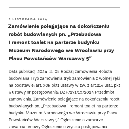
kompleksowego
sprzątania
POSTED
8 LISTOPADA 2024
i utrzymania
ON
Zamówienie polegające na dokończeniu
czystości
robót budowlanych pn. „Przebudowa
Muzeum
Narodowego
i remont toalet na parterze budynku
we Wrocławiu
Muzeum Narodowego we Wrocławiu przy
i oddziałów,
Placu Powstańców Warszawy 5″
z podziałem
zamówienia
Data publikacji 2024-11-08 Rodzaj zamówienia Robota
na trzy
budowlana Tryb zamówienia tryb zamówienia z wolnej ręki
części””
na podstawie: art. 305 pkt1 ustawy w zw. z art.214 ust.1 pkt
5 ustawy nr postępowania: DZP/271/10/2024 Przedmiot
zamówienia: Zamówienie polegające na dokończeniu robót
budowlanych pn. „Przebudowa i remont toalet na parterze
budynku Muzeum Narodowego we Wrocławiu przy Placu
Powstańców Warszawy 5″ Ogłoszenie o zamiarze
zawarcia umowy Ogłoszenie o wyniku postępowania