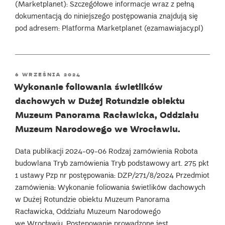
(Marketplanet): Szczegółowe informacje wraz z pełną
dokumentacją do niniejszego postępowania znajdują się
pod adresem: Platforma Marketplanet (ezamawiajacy.pl)
POSTED
6 WRZEŚNIA 2024
ON
Wykonanie foliowania świetlików
dachowych w Dużej Rotundzie obiektu
Muzeum Panorama Racławicka, Oddziału
Muzeum Narodowego we Wrocławiu.
Data publikacji 2024-09-06 Rodzaj zamówienia Robota
budowlana Tryb zamówienia Tryb podstawowy art. 275 pkt
1 ustawy Pzp nr postępowania: DZP/271/8/2024 Przedmiot
zamówienia: Wykonanie foliowania świetlików dachowych
w Dużej Rotundzie obiektu Muzeum Panorama
Racławicka, Oddziału Muzeum Narodowego
we Wrocławiu. Postępowanie prowadzone jest