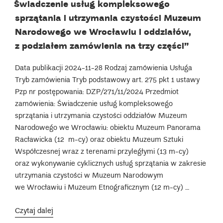
ON
Świadczenie usług kompleksowego
czystości
sprzątania i utrzymania czystości Muzeum
oddziału
Muzeum
Narodowego we Wrocławiu i oddziałów,
Narodowego
z podziałem zamówienia na trzy części”
we Wrocławiu:
obiekt
Data publikacji 2024-11-28 Rodzaj zamówienia Usługa
Muzeum
Tryb zamówienia Tryb podstawowy art. 275 pkt 1 ustawy
Sztuki
Pzp nr postępowania: DZP/271/11/2024 Przedmiot
Współczesnej
zamówienia: Świadczenie usług kompleksowego
wraz
sprzątania i utrzymania czystości oddziałów Muzeum
z terenami
Narodowego we Wrocławiu: obiektu Muzeum Panorama
przyległymi”
Racławicka (12 m-cy) oraz obiektu Muzeum Sztuki
(13 m-
Współczesnej wraz z terenami przyległymi (13 m-cy)
cy)”
oraz wykonywanie cyklicznych usług sprzątania w zakresie
utrzymania czystości w Muzeum Narodowym
we Wrocławiu i Muzeum Etnograficznym (12 m-cy) …
„Świadczenie
Czytaj dalej
usług