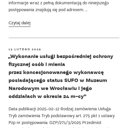
informacje wraz z pełną dokumentacją do niniejszego
postępowania znajdują się pod adresem: …
„„Konserwacja
Czytaj dalej
i utrzymanie
terenów
zieleni
POSTED
13 LUTEGO 2025
wokół
ON
„Wykonanie usługi bezpośredniej ochrony
obiektów
fizycznej osób i mienia
Muzeum
Narodowego
przez koncesjonowanego wykonawcę
we Wrocławiu
posiadającego status SUFO w Muzeum
i jego
Narodowym we Wrocławiu i jego
oddziałów:
oddziałach w okresie 24 m-cy”
Panoramy
Racławickiej,
Data publikacji 2025-02-12 Rodzaj zamówienia Usługa
Muzeum
Tryb zamówienia Tryb podstawowy art. 275 pkt 1 ustawy
Etnograficznego,
Pzp nr postępowania: DZP/271/3/2025 Przedmiot
Muzeum