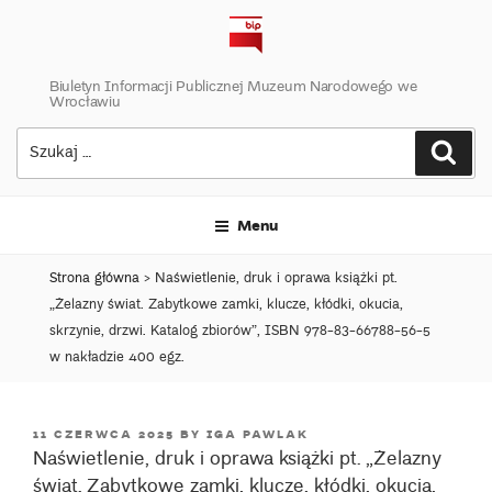
Skip
to
content
Biuletyn Informacji Publicznej Muzeum Narodowego we
Wrocławiu
Szukaj:
Szuk
Menu
Strona główna
>
Naświetlenie, druk i oprawa książki pt.
„Żelazny świat. Zabytkowe zamki, klucze, kłódki, okucia,
skrzynie, drzwi. Katalog zbiorów”, ISBN 978-83-66788-56-5
w nakładzie 400 egz.
POSTED
11 CZERWCA 2025
BY
IGA PAWLAK
Naświetlenie, druk i oprawa książki pt. „Żelazny
ON
świat. Zabytkowe zamki, klucze, kłódki, okucia,