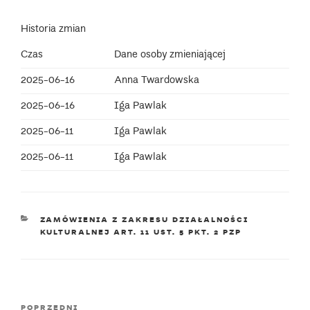
Historia zmian
Czas
Dane osoby zmieniającej
2025-06-16
Anna Twardowska
2025-06-16
Iga Pawlak
2025-06-11
Iga Pawlak
2025-06-11
Iga Pawlak
KATEGORIE
ZAMÓWIENIA Z ZAKRESU DZIAŁALNOŚCI
KULTURALNEJ ART. 11 UST. 5 PKT. 2 PZP
Nawigacja
Poprzedni
POPRZEDNI