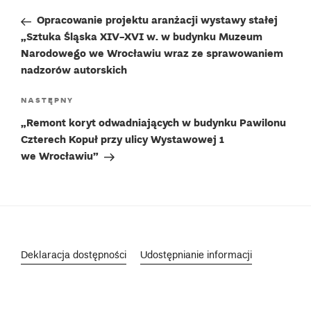
wpisu
wpis
Opracowanie projektu aranżacji wystawy stałej
„Sztuka Śląska XIV-XVI w. w budynku Muzeum
Narodowego we Wrocławiu wraz ze sprawowaniem
nadzorów autorskich
Następny
NASTĘPNY
wpis
„Remont koryt odwadniających w budynku Pawilonu
Czterech Kopuł przy ulicy Wystawowej 1
we Wrocławiu”
Deklaracja dostępności
Udostępnianie informacji