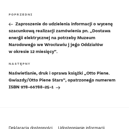
Nawigacja
Poprzedni
POPRZEDNI
wpisu
wpis
Zaproszenie do udzielenia informacji o wycenę
szacunkową realizacji zamówienia pn. „Dostawa
energii elektrycznej na potrzeby Muzeum
Narodowego we Wrocławiu j jego Oddziałów
w okresie 12 miesięcy”.
Następny
NASTĘPNY
wpis
Naświetlanie, druk i oprawa książki „Otto Piene.
Gwiazdy/Otto Piene Stars”, opatrzonego numerem
ISBN 978-66788-25-1
Deklaracja dostępności
Udostępnianie informacji