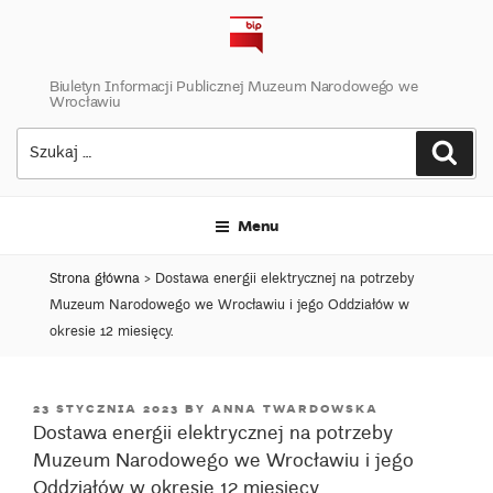
Skip
to
content
Biuletyn Informacji Publicznej Muzeum Narodowego we
Wrocławiu
Szukaj:
Szuk
Menu
Strona główna
>
Dostawa energii elektrycznej na potrzeby
Muzeum Narodowego we Wrocławiu i jego Oddziałów w
okresie 12 miesięcy.
POSTED
23 STYCZNIA 2023
BY
ANNA TWARDOWSKA
Dostawa energii elektrycznej na potrzeby
ON
Muzeum Narodowego we Wrocławiu i jego
Oddziałów w okresie 12 miesięcy.