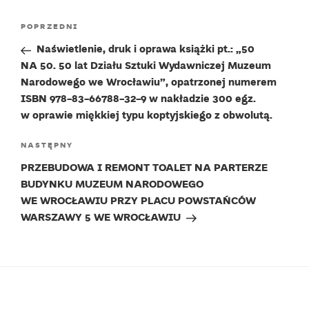
Nawigacja
Poprzedni
POPRZEDNI
wpisu
wpis
Naświetlenie, druk i oprawa książki pt.: „50
NA 50. 50 lat Działu Sztuki Wydawniczej Muzeum
Narodowego we Wrocławiu”, opatrzonej numerem
ISBN 978-83-66788-32-9 w nakładzie 300 egz.
w oprawie miękkiej typu koptyjskiego z obwolutą.
Następny
NASTĘPNY
wpis
PRZEBUDOWA I REMONT TOALET NA PARTERZE
BUDYNKU MUZEUM NARODOWEGO
WE WROCŁAWIU PRZY PLACU POWSTAŃCÓW
WARSZAWY 5 WE WROCŁAWIU