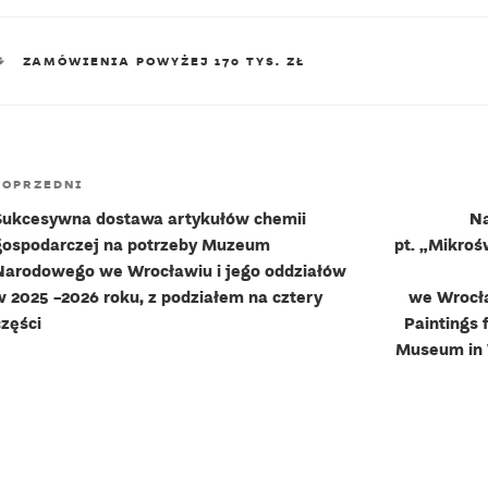
KATEGORIE
ZAMÓWIENIA POWYŻEJ 170 TYS. ZŁ
Nawigacja
Poprzedni
POPRZEDNI
wpisu
wpis
Sukcesywna dostawa artykułów chemii
Na
gospodarczej na potrzeby Muzeum
pt. „Mikroś
Narodowego we Wrocławiu i jego oddziałów
w 2025 -2026 roku, z podziałem na cztery
we Wrocła
części
Paintings 
Museum in 