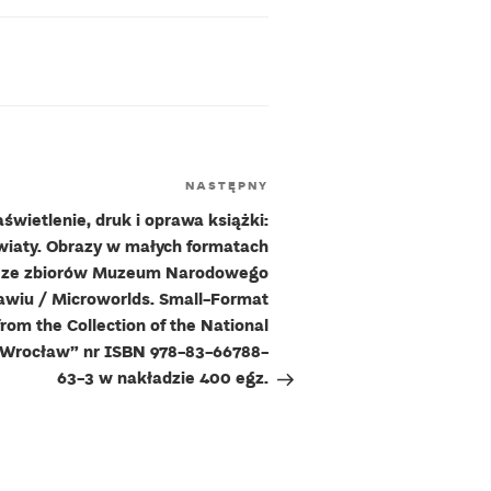
Następny
NASTĘPNY
wpis
świetlenie, druk i oprawa książki:
wiaty. Obrazy w małych formatach
ze zbiorów Muzeum Narodowego
wiu / Microworlds. Small-Format
from the Collection of the National
Wrocław” nr ISBN 978-83-66788-
63-3 w nakładzie 400 egz.