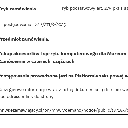
Tryb podstawowy art. 275 pkt 1 u
Tryb zamówienia
nr postępowania: DZP/271/9/2025
Przedmiot zamówienia:
Zakup akcesoriów i sprzętu komputerowego dla Muzeum
Zamówienie w czterech częściach
Postępowanie prowadzone jest na Platformie zakupowej
e
Szczegółowe informacje wraz z pełną dokumentacją do niniejsze
pod adresem link do strony
mnwr.ezamawiajacy.pl/pn/mnwr/demand/notice/public/187155/d