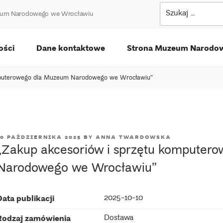
Szukaj:
uzeum Narodowego we Wrocławiu
ości
Dane kontaktowe
Strona Muzeum Narodo
mputerowego dla Muzeum Narodowego we Wrocławiu”
POSTED
10 PAŹDZIERNIKA 2025
BY
ANNA TWARDOWSKA
„Zakup akcesoriów i sprzętu komputer
ON
Narodowego we Wrocławiu”
2025-10-10
Data publikacji
Dostawa
Rodzaj zamówienia