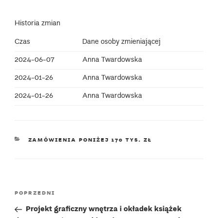
Historia zmian
Czas
Dane osoby zmieniającej
2024-06-07
Anna Twardowska
2024-01-26
Anna Twardowska
2024-01-26
Anna Twardowska
KATEGORIE
ZAMÓWIENIA PONIŻEJ 170 TYS. ZŁ
Nawigacja
Poprzedni
POPRZEDNI
wpisu
wpis
Projekt graficzny wnętrza i okładek książek