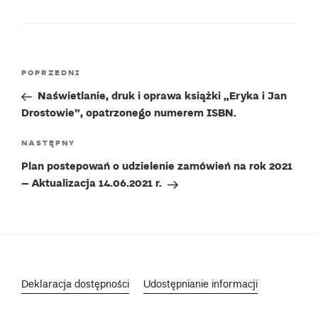
Nawigacja
Poprzedni
POPRZEDNI
wpisu
wpis
Naświetlanie, druk i oprawa książki „Eryka i Jan
Drostowie”, opatrzonego numerem ISBN.
Następny
NASTĘPNY
wpis
Plan postepowań o udzielenie zamówień na rok 2021
– Aktualizacja 14.06.2021 r.
Deklaracja dostępności
Udostępnianie informacji