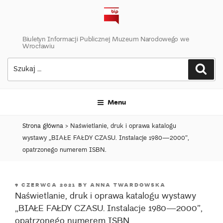
Skip
to
content
Biuletyn Informacji Publicznej Muzeum Narodowego we
Wrocławiu
Szukaj:
Szuk
Menu
Strona główna
>
Naświetlanie, druk i oprawa katalogu
wystawy „BIAŁE FAŁDY CZASU. Instalacje 1980—2000”,
opatrzonego numerem ISBN.
POSTED
9 CZERWCA 2021
BY
ANNA TWARDOWSKA
Naświetlanie, druk i oprawa katalogu wystawy
ON
„BIAŁE FAŁDY CZASU. Instalacje 1980—2000”,
opatrzonego numerem ISBN.