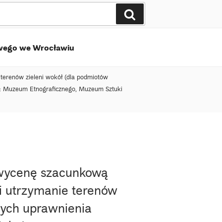
Szukaj
wego we Wrocławiu
 terenów zieleni wokół (dla podmiotów
w: Muzeum Etnograficznego, Muzeum Sztuki
o wycenę szacunkową
 i utrzymanie terenów
cych uprawnienia