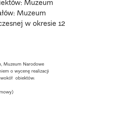
obiektów: Muzeum
iałów: Muzeum
zesnej w okresie 12
ego, Muzeum Narodowe
iem o wycenę realizacji
i wokół obiektów:
umowy)