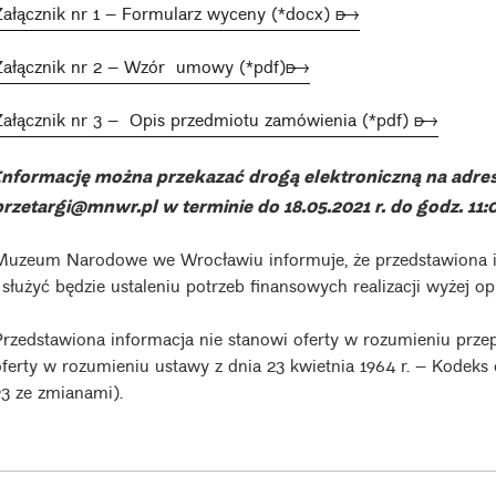
Załącznik nr 1 – Formularz wyceny (*docx) ➸
Załącznik nr 2 – Wzór umowy (*pdf)➸
Załącznik nr 3 – Opis przedmiotu zamówienia (*pdf) ➸
Informację można przekazać drogą elektroniczną na adres
przetargi@mnwr.pl w terminie do 18.05.2021 r. do godz. 11:
Muzeum Narodowe we Wrocławiu informuje, że przedstawiona i
i służyć będzie ustaleniu potrzeb finansowych realizacji wyżej 
Przedstawiona informacja nie stanowi oferty w rozumieniu prze
oferty w rozumieniu ustawy z dnia 23 kwietnia 1964 r. – Kodeks c
93 ze zmianami).