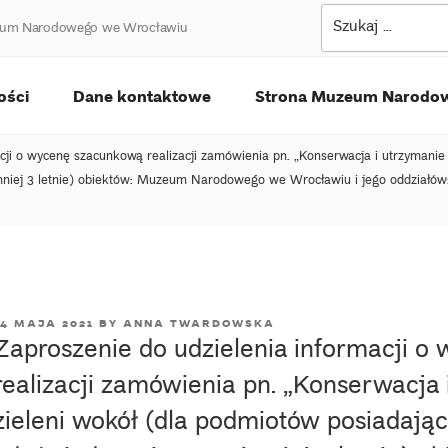
Szukaj:
uzeum Narodowego we Wrocławiu
ości
Dane kontaktowe
Strona Muzeum Narodo
cji o wycenę szacunkową realizacji zamówienia pn. „Konserwacja i utrzymanie
jmniej 3 letnie) obiektów: Muzeum Narodowego we Wrocławiu i jego oddziałó
POSTED
14 MAJA 2021
BY
ANNA TWARDOWSKA
Zaproszenie do udzielenia informacji 
ON
realizacji zamówienia pn. „Konserwacja
zieleni wokół (dla podmiotów posiadają