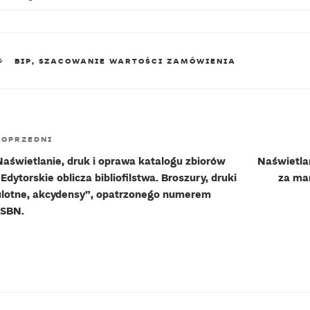
KATEGORIE
BIP
,
SZACOWANIE WARTOŚCI ZAMÓWIENIA
Nawigacja
Poprzedni
POPRZEDNI
wpisu
wpis
Naświetlanie, druk i oprawa katalogu zbiorów
Naświetlan
Edytorskie oblicza bibliofilstwa. Broszury, druki
za ma
ulotne, akcydensy”, opatrzonego numerem
ISBN.