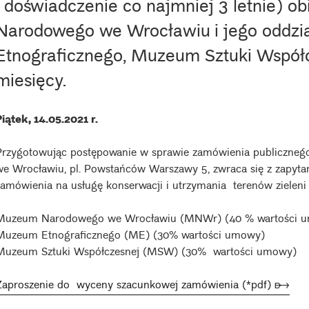
i doświadczenie co najmniej 3 letnie) 
Narodowego we Wrocławiu i jego oddz
Etnograficznego, Muzeum Sztuki Współc
miesięcy.
Piątek, 14.05.2021 r.
Przygotowując postępowanie w sprawie zamówienia publiczn
we Wrocławiu, pl. Powstańców Warszawy 5, zwraca się z zapytan
zamówienia na usługę konserwacji i utrzymania terenów zielen
Muzeum Narodowego we Wrocławiu (MNWr) (40 % wartości 
Muzeum Etnograficznego (ME) (30% wartości umowy)
Muzeum Sztuki Współczesnej (MSW) (30% wartości umowy)
Zaproszenie do wyceny szacunkowej zamówienia (*pdf) ➸