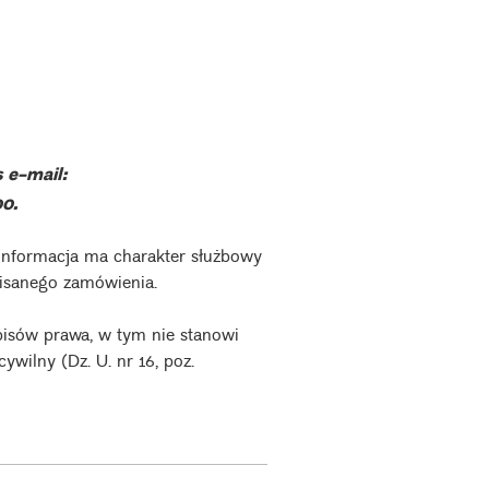
 e-mail:
00.
nformacja ma charakter służbowy
opisanego zamówienia.
pisów prawa, w tym nie stanowi
ywilny (Dz. U. nr 16, poz.