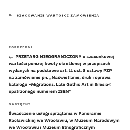
KATEGORIE
SZACOWANIE WARTOŚCI ZAMÓWIENIA
Nawigacja
Poprzedni
POPRZEDNI
wpisu
wpis
PRZETARG NIEOGRANICZONY o szacunkowej
wartości poniżej kwoty określonej w przepisach
wydanych na podstawie art. 11 ust. 8 ustawy PZP
na zamówienie pn. „Naświetlanie, druk i oprawa
katalogu »Migrations. Late Gothic Art in Silesia«
opatrzonego numerem ISBN”
Następny
NASTĘPNY
wpis
Świadczenie usługi sprzątania w Panoramie
Racławickiej we Wrocławiu, w Muzeum Narodowym
we Wrocławiu i Muzeum Etnograficznym