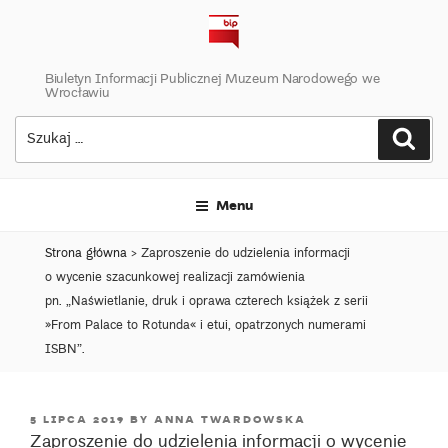
Skip
to
content
Biuletyn Informacji Publicznej Muzeum Narodowego we
Wrocławiu
Szukaj:
Szuk
Menu
Strona główna
>
Zaproszenie do udzielenia informacji
o wycenie szacunkowej realizacji zamówienia
pn. „Naświetlanie, druk i oprawa czterech książek z serii
»From Palace to Rotunda« i etui, opatrzonych numerami
ISBN”.
POSTED
5 LIPCA 2019
BY
ANNA TWARDOWSKA
Zaproszenie do udzielenia informacji o wycenie
ON