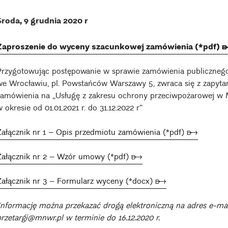
Środa, 9 grudnia 2020 r
Zaproszenie do wyceny szacunkowej zamówienia (*pdf)
Przygotowując postępowanie w sprawie zamówienia publiczn
we Wrocławiu, pl. Powstańców Warszawy 5, zwraca się z zapytan
zamówienia na „Usługę z zakresu ochrony przeciwpożarowej 
 okresie od 01.01.2021 r. do 31.12.2022 r”
Załącznik nr 1 – Opis przedmiotu zamówienia (*pdf) ➸
Załącznik nr 2 – Wzór umowy (*pdf) ➸
Załącznik nr 3 – Formularz wyceny (*docx) ➸
Informację można przekazać drogą elektroniczną na adres e-mai
przetargi@mnwr.pl w terminie do 16.12.2020 r.