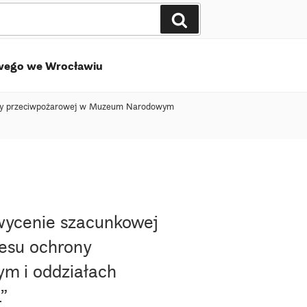
Szukaj
wego we Wrocławiu
chrony przeciwpożarowej w Muzeum Narodowym
 wycenie szacunkowej
resu ochrony
m i oddziałach
.”