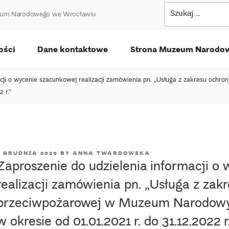
Szukaj:
uzeum Narodowego we Wrocławiu
ości
Dane kontaktowe
Strona Muzeum Narodo
macji o wycenie szacunkowej realizacji zamówienia pn. „Usługa z zakresu o
 r.”
POSTED
9 GRUDNIA 2020
BY
ANNA TWARDOWSKA
Zaproszenie do udzielenia informacji o
ON
realizacji zamówienia pn. „Usługa z zak
przeciwpożarowej w Muzeum Narodowy
w okresie od 01.01.2021 r. do 31.12.2022 r