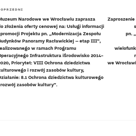
Nawigacja
Poprzedni
POPRZEDNI
wpisu
wpis
Muzeum Narodowe we Wrocławiu zaprasza
Zaproszenie 
do złożenia oferty cenowej na: Usługi informacji
i promocji Projektu pn. „Modernizacja Zespołu
pn. 
Budynków Panoramy Racławickiej – etap III”,
realizowanego w ramach Programu
wielofunk
Operacyjnego Infrastruktura iŚrodowisko 2014-
2020, Priorytet: VIII Ochrona dziedzictwa
we Wrocławi
kulturowego i rozwój zasobów kultury,
Działanie: 8.1 Ochrona dziedzictwa kulturowego
i rozwój zasobów kultury”.