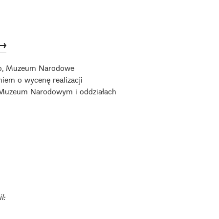
 ➸
ego, Muzeum Narodowe
iem o wycenę realizacji
w Muzeum Narodowym i oddziałach
l: